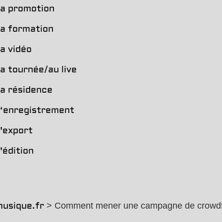
la promotion
la formation
la vidéo
la tournée/au live
la résidence
l‘enregistrement
l'export
'édition
> Comment mener une campagne de crowdfu
usique.fr