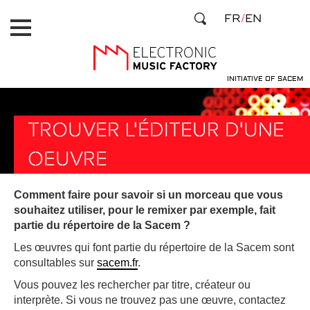
Aller
Panneau de gestion des cookies
FR
EN
au
contenu
principal
INITIATIVE OF SACEM
TROUVER L'ÉDITEUR D'UNE
OEUVRE
Comment faire pour savoir si un morceau que vous
souhaitez utiliser, pour le remixer par exemple, fait
partie du répertoire de la Sacem ?
Les œuvres qui font partie du répertoire de la Sacem sont
consultables sur
sacem.fr
.
Vous pouvez les rechercher par titre, créateur ou
interprète. Si vous ne trouvez pas une œuvre, contactez