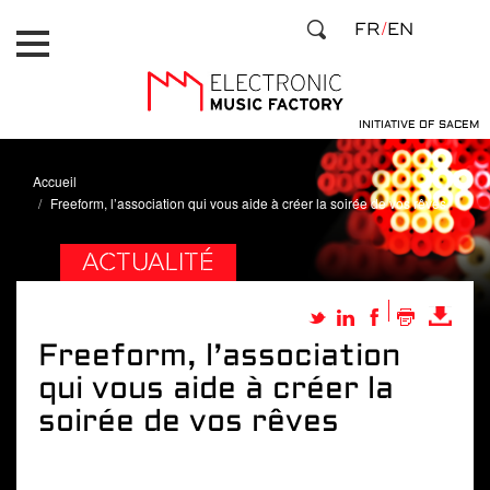
Aller
Panneau de gestion des cookies
FR
EN
au
contenu
principal
INITIATIVE OF SACEM
Accueil
Freeform, l’association qui vous aide à créer la soirée de vos rêves
ACTUALITÉ
Freeform, l’association
qui vous aide à créer la
soirée de vos rêves