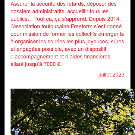
Assurer la sécurité des fêtards, déposer des
dossiers administratifs, accueillir tous les
publics… Tout ça, ça s’apprend. Depuis 2014,
l’association toulousaine Freeform s’est donné
pour mission de former les collectifs émergents
à organiser les soirées les plus joyeuses, sûres
et engagées possible, avec un dispositif
d’accompagnement et d’aides financières
allant jusqu’à 7000 €.
juillet 2023