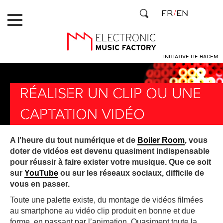
Aller
Panneau de gestion des cookies
FR
EN
au
contenu
principal
INITIATIVE OF SACEM
RÉALISER UN CLIP OU UNE
CAPTATION VIDÉO
A l’heure du tout numérique et de
Boiler Room
, vous
doter de vidéos est devenu quasiment indispensable
pour réussir à faire exister votre musique. Que ce soit
sur
YouTube
ou sur les réseaux sociaux, difficile de
vous en passer.
Toute une palette existe, du montage de vidéos filmées
au smartphone au vidéo clip produit en bonne et due
forme, en passant par l’animation. Quasiment toute la