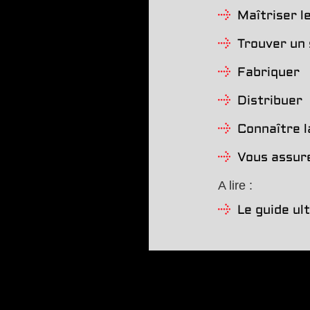
Maîtriser l
Trouver un 
Fabriquer
Distribuer
Connaître l
Vous assur
A lire :
Le guide ul