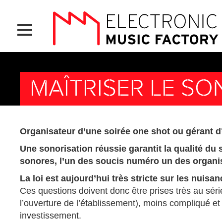
Aller
Panneau de gestion des cookies
au
contenu
principal
MAÎTRISER LE SO
Organisateur d’une soirée one shot ou gérant d’u
Une sonorisation réussie garantit la qualité du 
sonores, l’un des soucis numéro un des organis
La loi est aujourd’hui très stricte sur les nuis
Ces questions doivent donc être prises très au sé
l’ouverture de l’établissement), moins compliqué et 
investissement.