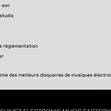
e son
studio
a réglementation
er
time des meilleurs disquaires de musiques électr