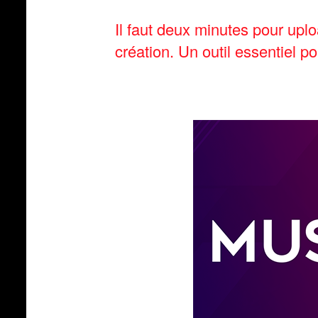
Il faut deux minutes pour upl
création. Un outil essentiel p