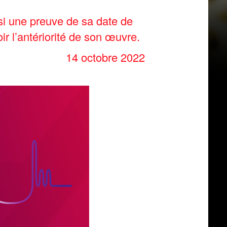
nsi une preuve de sa date de
ir l’antériorité de son œuvre.
14 octobre 2022