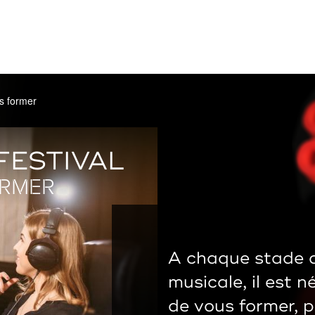
s former
FESTIVAL
ORMER
A chaque stade d
musicale, il est 
de vous former, 