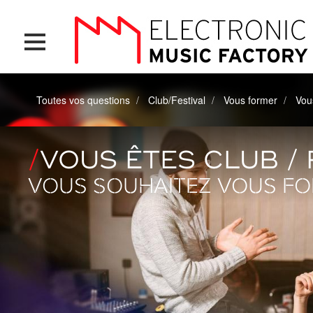
Aller
Panneau de gestion des cookies
au
contenu
principal
Toutes vos questions
Club/Festival
Vous former
Vou
VOUS ÊTES CLUB / 
VOUS SOUHAITEZ VOUS F