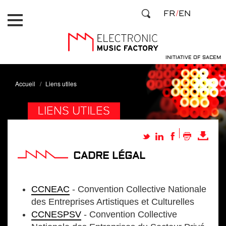
Aller
Panneau de gestion des cookies
FR
EN
au
contenu
principal
INITIATIVE OF SACEM
Accueil
Liens utiles
LIENS UTILES
CADRE LÉGAL
CCNEAC
- Convention Collective Nationale
des Entreprises Artistiques et Culturelles
CCNESPSV
- Convention Collective