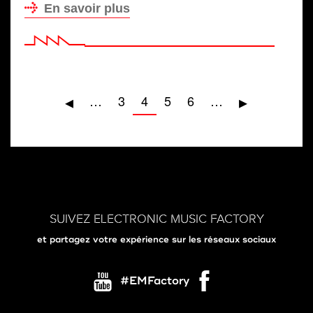
En savoir plus
Pagination
Page
◂
Page
▸
…
Page
3
Page
4
Page
5
Page
6
…
précédente
suivante
actuelle
SUIVEZ ELECTRONIC MUSIC FACTORY
et partagez votre expérience sur les réseaux sociaux
#EMFactory