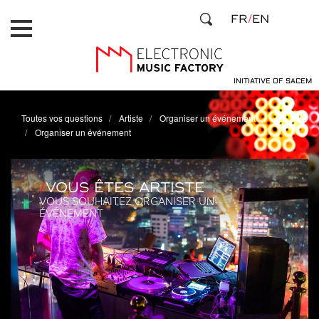
Aller
Panneau de gestion des cookies
FR
EN
au
contenu
principal
INITIATIVE OF SACEM
Toutes vos questions
Artiste
Organiser un événement
Organiser un événement
VOUS ÊTES ARTISTE
VOUS SOUHAITEZ ORGANISER UN
ÉVÉNEMENT