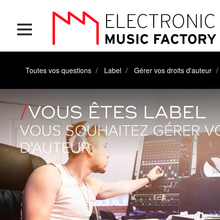
Aller
Panneau de gestion des cookies
au
contenu
principal
Toutes vos questions
Label
Gérer vos droits d'auteur
VOUS ÊTES LABEL
VOUS SOUHAITEZ GÉRER V
D'AUTEUR