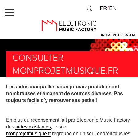
Aller
Panneau de gestion des cookies
FR
EN
au
contenu
principal
INITIATIVE OF SACEM
CONSULTER
MONPROJETMUSIQUE.FR
Les aides auxquelles vous pouvez postuler sont
nombreuses et émanent de sources diverses. Pas
toujours facile d’y retrouver ses petits !
En plus du recensement fait par Electronic Music Factory
des
aides existantes
, le site
monprojetmusique.fr
regroupe en un seul endroit tous les