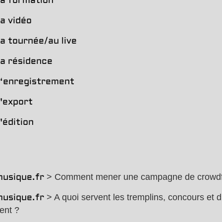
la formation
la vidéo
la tournée/au live
la résidence
l‘enregistrement
l'export
'édition
> Comment mener une campagne de crowdfu
usique.fr
> A quoi servent les tremplins, concours et di
usique.fr
ent ?