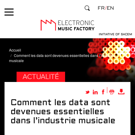
Aller
Panneau de gestion des cookies
FR
EN
au
contenu
principal
INITIATIVE OF SACEM
Accueil
Comment les data sont devenues essentielles dans l’industrie
musicale
ACTUALITÉ
Comment les data sont
devenues essentielles
dans l’industrie musicale