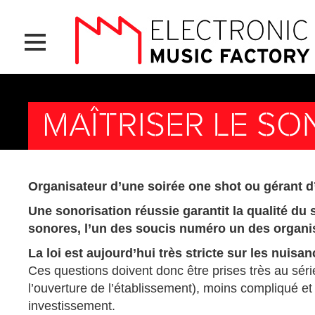
Aller
Panneau de gestion des cookies
au
contenu
principal
MAÎTRISER LE SO
Organisateur d’une soirée one shot ou gérant d’u
Une sonorisation réussie garantit la qualité du 
sonores, l’un des soucis numéro un des organis
La loi est aujourd’hui très stricte sur les nuis
Ces questions doivent donc être prises très au sé
l’ouverture de l’établissement), moins compliqué et 
investissement.