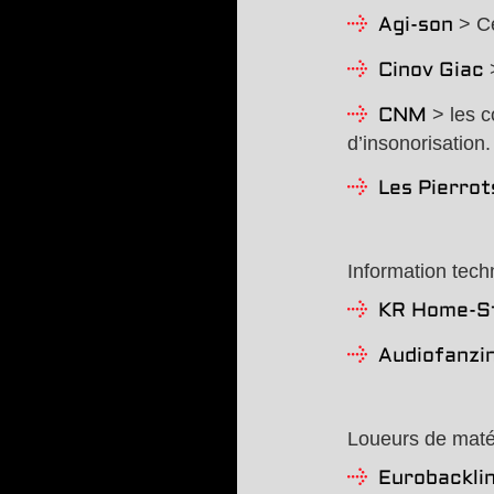
> Ce
Agi-son
>
Cinov Giac
> les c
CNM
d’insonorisation.
Les Pierrots
Information tech
KR Home-S
Audiofanzi
Loueurs de matér
Eurobackli