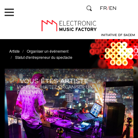
Aller
Panneau de gestion des cookies
FR
EN
au
contenu
principal
INITIATIVE OF SACEM
Artiste
Organiser un événement
Statut d'entrepreneur du spectacle
VOUS ÊTES ARTISTE
VOUS SOUHAITEZ ORGANISER UN
ÉVÉNEMENT