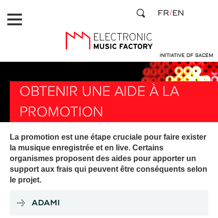
Aller
Panneau de gestion des cookies
FR
EN
au
contenu
principal
INITIATIVE OF SACEM
OBTENIR UNE AIDE À LA
PROMOTION
La promotion est une étape cruciale pour faire exister
la musique enregistrée et en live. Certains
organismes proposent des aides pour apporter un
support aux frais qui peuvent être conséquents selon
le projet.
ADAMI