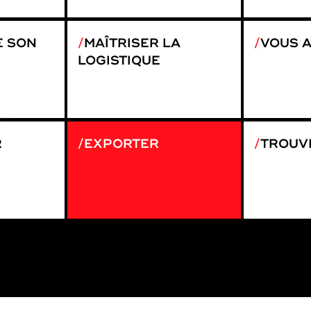
E SON
MAÎTRISER LA
VOUS 
LOGISTIQUE
R
EXPORTER
TROUVE