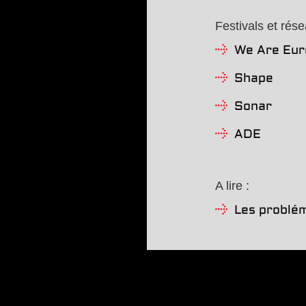
Festivals et rése
We Are Eur
Shape
Sonar
ADE
A lire :
Les problém