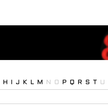
H
I
J
K
L
M
N
O
P
Q
R
S
T
U