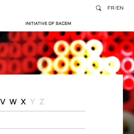
FR
EN
INITIATIVE OF SACEM
V
W
X
Y
Z