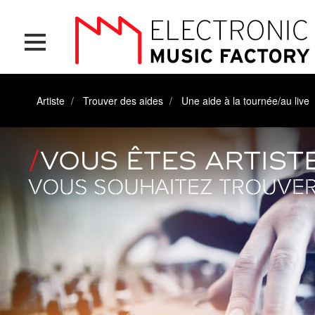
Aller
Panneau de gestion des cookies
au
contenu
principal
Artiste
Trouver des aides
Une aide à la tournée/au live
VOUS ÊTES ARTIST
VOUS SOUHAITEZ TROUVER