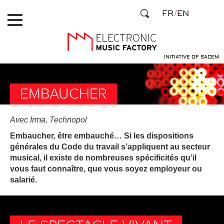
Aller
Panneau de gestion des cookies
FR
EN
au
contenu
principal
INITIATIVE OF SACEM
EMBAUCHER
Avec Irma, Technopol
Embaucher, être embauché… Si les dispositions
générales du Code du travail s’appliquent au secteur
musical, il existe de nombreuses spécificités qu’il
vous faut connaître, que vous soyez employeur ou
salarié.