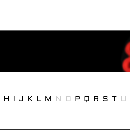
H
I
J
K
L
M
N
O
P
Q
R
S
T
U