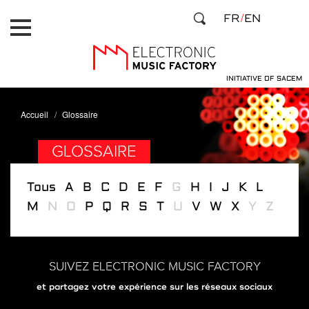
Aller
Panneau de gestion des cookies
FR
EN
au
contenu
principal
INITIATIVE OF SACEM
Accueil
Glossaire
GLOSSAIRE
Tous
A
B
C
D
E
F
G
H
I
J
K
L
M
N
O
P
Q
R
S
T
U
V
W
X
Y
Z
SUIVEZ ELECTRONIC MUSIC FACTORY
et partagez votre expérience sur les réseaux sociaux