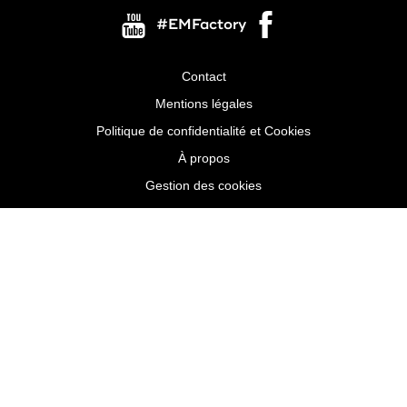
#EMFactory
Contact
Menu
Mentions légales
Pied
Politique de confidentialité et Cookies
de
À propos
page
Gestion des cookies