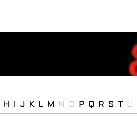
H
I
J
K
L
M
N
O
P
Q
R
S
T
U