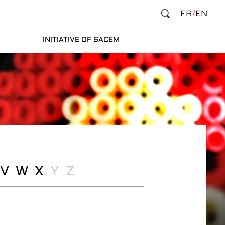
FR
EN
INITIATIVE OF SACEM
V
W
X
Y
Z